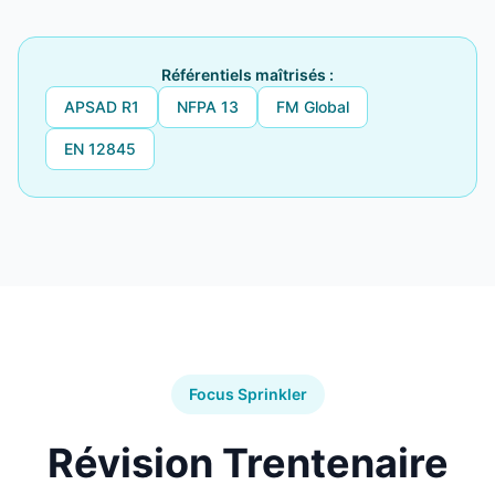
Référentiels maîtrisés :
APSAD R1
NFPA 13
FM Global
EN 12845
Focus Sprinkler
Révision Trentenaire