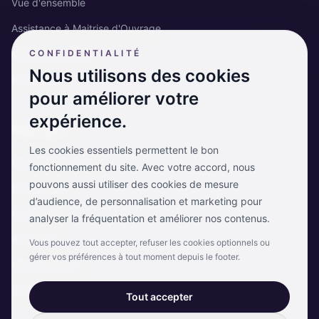
Vue d'ensemble
Assistance à Maitrise d'Ouvrage
Missions en Régie
CONFIDENTIALITÉ
Nous utilisons des cookies
Formations
pour améliorer votre
expérience.
RISKCARE
Les cookies essentiels permettent le bon
Qui sommes-nous
fonctionnement du site. Avec votre accord, nous
pouvons aussi utiliser des cookies de mesure
Nos clients
d’audience, de personnalisation et marketing pour
Cas clients
analyser la fréquentation et améliorer nos contenus.
Actualités
Vous pouvez tout accepter, refuser les cookies optionnels ou
gérer vos préférences à tout moment depuis le footer.
Nous rejoindre
Contact
Tout accepter